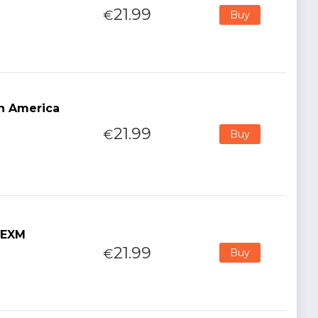
21.99
€
Buy
n America
21.99
€
Buy
3 EXM
21.99
€
Buy