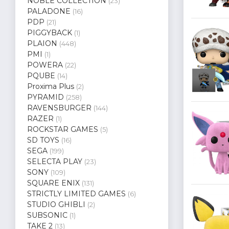
NOBLE COLLECTION
(23)
PALADONE
(16)
PDP
(21)
PIGGYBACK
(1)
PLAION
(448)
PMI
(1)
POWERA
(22)
PQUBE
(14)
Proxima Plus
(2)
PYRAMID
(258)
RAVENSBURGER
(144)
RAZER
(1)
ROCKSTAR GAMES
(5)
SD TOYS
(16)
SEGA
(199)
SELECTA PLAY
(23)
SONY
(109)
SQUARE ENIX
(131)
STRICTLY LIMITED GAMES
(6)
STUDIO GHIBLI
(2)
SUBSONIC
(1)
TAKE 2
(13)