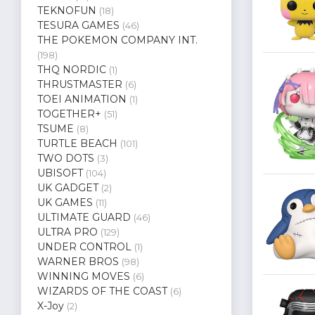
TEKNOFUN
(18)
TESURA GAMES
(46)
THE POKEMON COMPANY INT.
(198)
THQ NORDIC
(1)
THRUSTMASTER
(6)
TOEI ANIMATION
(1)
TOGETHER+
(51)
TSUME
(8)
TURTLE BEACH
(101)
TWO DOTS
(3)
UBISOFT
(104)
UK GADGET
(2)
UK GAMES
(11)
ULTIMATE GUARD
(46)
ULTRA PRO
(129)
UNDER CONTROL
(1)
WARNER BROS
(98)
WINNING MOVES
(6)
WIZARDS OF THE COAST
(6)
X-Joy
(2)