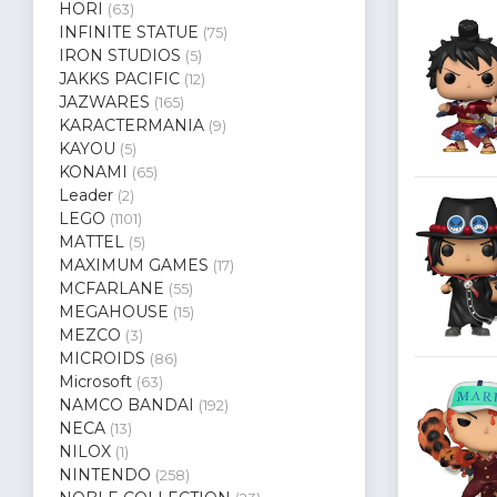
HORI
(63)
INFINITE STATUE
(75)
IRON STUDIOS
(5)
JAKKS PACIFIC
(12)
JAZWARES
(165)
KARACTERMANIA
(9)
KAYOU
(5)
KONAMI
(65)
Leader
(2)
LEGO
(1101)
MATTEL
(5)
MAXIMUM GAMES
(17)
MCFARLANE
(55)
MEGAHOUSE
(15)
MEZCO
(3)
MICROIDS
(86)
Microsoft
(63)
NAMCO BANDAI
(192)
NECA
(13)
NILOX
(1)
NINTENDO
(258)