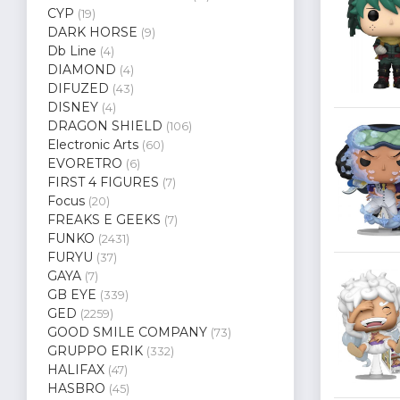
CYP
(19)
DARK HORSE
(9)
Db Line
(4)
DIAMOND
(4)
DIFUZED
(43)
DISNEY
(4)
DRAGON SHIELD
(106)
Electronic Arts
(60)
EVORETRO
(6)
FIRST 4 FIGURES
(7)
Focus
(20)
FREAKS E GEEKS
(7)
FUNKO
(2431)
FURYU
(37)
GAYA
(7)
GB EYE
(339)
GED
(2259)
GOOD SMILE COMPANY
(73)
GRUPPO ERIK
(332)
HALIFAX
(47)
HASBRO
(45)