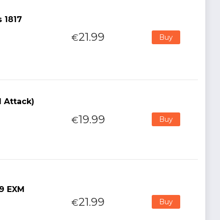
 1817
21.99
€
Buy
 Attack)
19.99
€
Buy
59 EXM
21.99
€
Buy