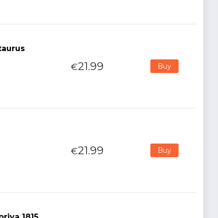
taurus
21.99
€
Buy
21.99
€
Buy
riya 1815