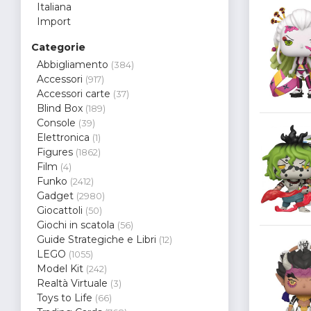
Italiana
Import
Categorie
Abbigliamento
(384)
Accessori
(917)
Accessori carte
(37)
Blind Box
(189)
Console
(39)
Elettronica
(1)
Figures
(1862)
Film
(4)
Funko
(2412)
Gadget
(2980)
Giocattoli
(50)
Giochi in scatola
(56)
Guide Strategiche e Libri
(12)
LEGO
(1055)
Model Kit
(242)
Realtà Virtuale
(3)
Toys to Life
(66)