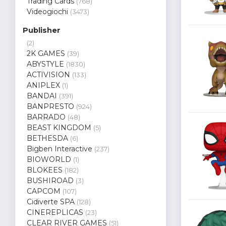
Trading Cards
(768)
Videogiochi
(3473)
Publisher
(2)
2K GAMES
(39)
ABYSTYLE
(1830)
ACTIVISION
(133)
ANIPLEX
(1)
BANDAI
(391)
BANPRESTO
(924)
BARRADO
(48)
BEAST KINGDOM
(5)
BETHESDA
(6)
Bigben Interactive
(237)
BIOWORLD
(1)
BLOKEES
(182)
BUSHIROAD
(3)
CAPCOM
(107)
Cidiverte SPA
(128)
CINEREPLICAS
(23)
CLEAR RIVER GAMES
(51)