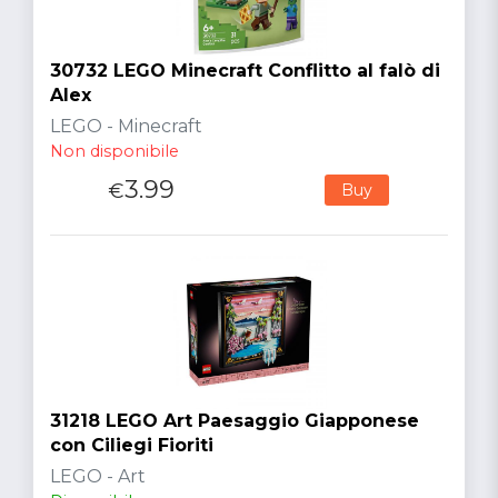
30732 LEGO Minecraft Conflitto al falò di
Alex
LEGO - Minecraft
Non disponibile
3.99
€
Buy
31218 LEGO Art Paesaggio Giapponese
con Ciliegi Fioriti
LEGO - Art