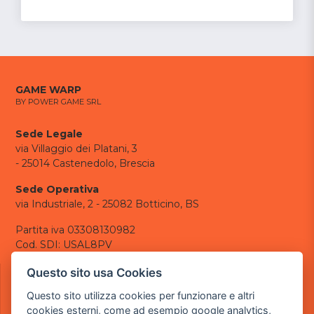
GAME WARP
BY POWER GAME SRL
Sede Legale
via Villaggio dei Platani, 3
- 25014 Castenedolo, Brescia
Sede Operativa
via Industriale, 2 - 25082 Botticino, BS
Partita iva 03308130982
Cod. SDI: USAL8PV
CONTATTI
Questo sito usa Cookies
e-mail:
info@powergame.it
Questo sito utilizza cookies per funzionare e altri
tel.: +39 030 376 2377
cookies esterni, come ad esempio google analytics,