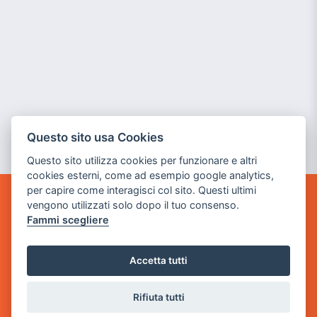
Questo sito usa Cookies
Questo sito utilizza cookies per funzionare e altri
cookies esterni, come ad esempio google analytics,
per capire come interagisci col sito. Questi ultimi
vengono utilizzati solo dopo il tuo consenso.
GAME WARP
Fammi scegliere
BY POWER GAME SRL
Sede Legale
Accetta tutti
via Villaggio dei Platani, 3
- 25014 Castenedolo, Brescia
Rifiuta tutti
Sede Operativa