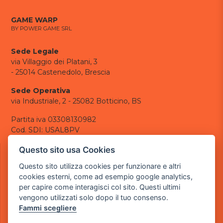
GAME WARP
BY POWER GAME SRL
Sede Legale
via Villaggio dei Platani, 3
- 25014 Castenedolo, Brescia
Sede Operativa
via Industriale, 2 - 25082 Botticino, BS
Partita iva 03308130982
Cod. SDI: USAL8PV
CONTATTI
Questo sito usa Cookies
e-mail:
info@powergame.it
Questo sito utilizza cookies per funzionare e altri
tel.: +39 030 376 2377
cookies esterni, come ad esempio google analytics,
tel.: +39 030 336 6259
per capire come interagisci col sito. Questi ultimi
pec:
powergamesrl@legalmail.it
vengono utilizzati solo dopo il tuo consenso.
Fammi scegliere
LINK UTILI
Chi siamo