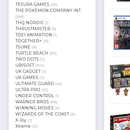
TESURA GAMES
(26)
THE POKEMON COMPANY INT.
(198)
THQ NORDIC
(1)
THRUSTMASTER
(6)
TOEI ANIMATION
(1)
TOGETHER+
(51)
TSUME
(8)
TURTLE BEACH
(99)
TWO DOTS
(3)
UBISOFT
(100)
UK GADGET
(3)
UK GAMES
(11)
ULTIMATE GUARD
(46)
ULTRA PRO
(53)
UNDER CONTROL
(1)
WARNER BROS
(96)
WINNING MOVES
(6)
WIZARDS OF THE COAST
(6)
X-Joy
(2)
Xtreme
(31)