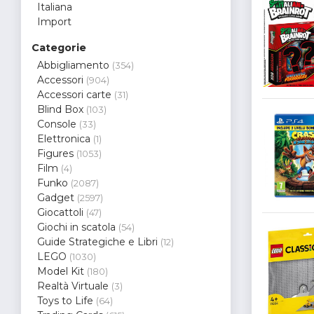
Italiana
Import
Categorie
Abbigliamento
(354)
Accessori
(904)
Accessori carte
(31)
Blind Box
(103)
Console
(33)
Elettronica
(1)
Figures
(1053)
Film
(4)
Funko
(2087)
Gadget
(2597)
Giocattoli
(47)
Giochi in scatola
(54)
Guide Strategiche e Libri
(12)
LEGO
(1030)
Model Kit
(180)
Realtà Virtuale
(3)
Toys to Life
(64)