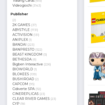
Trading Cards
(615)
Videogiochi
(3143)
Publisher
(2)
2K GAMES
(37)
ABYSTYLE
(1731)
ACTIVISION
(131)
ANIPLEX
(1)
BANDAI
(223)
BANPRESTO
(522)
BEAST KINGDOM
(5)
BETHESDA
(6)
Bigben Interactive
(226)
BIOWORLD
(1)
BLOKEES
(139)
BUSHIROAD
(2)
CAPCOM
(95)
Cidiverte SPA
(112)
CINEREPLICAS
(23)
CLEAR RIVER GAMES
(23)
CYP
(19)