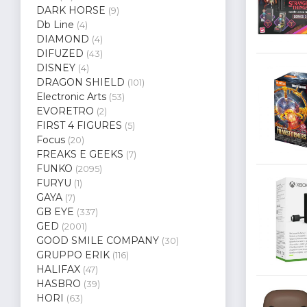
DARK HORSE
(9)
Db Line
(4)
DIAMOND
(4)
DIFUZED
(43)
DISNEY
(4)
DRAGON SHIELD
(101)
Electronic Arts
(53)
EVORETRO
(2)
FIRST 4 FIGURES
(5)
Focus
(20)
FREAKS E GEEKS
(7)
FUNKO
(2095)
FURYU
(1)
GAYA
(7)
GB EYE
(337)
GED
(2001)
GOOD SMILE COMPANY
(30)
GRUPPO ERIK
(116)
HALIFAX
(47)
HASBRO
(39)
HORI
(63)