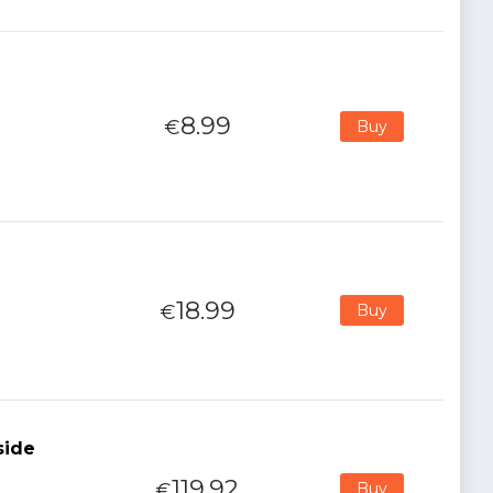
8.99
€
Buy
18.99
€
Buy
side
119.92
€
Buy