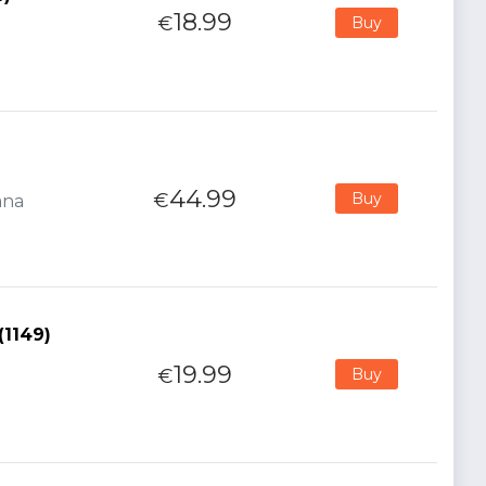
18.99
€
Buy
44.99
€
Buy
ana
(1149)
19.99
€
Buy