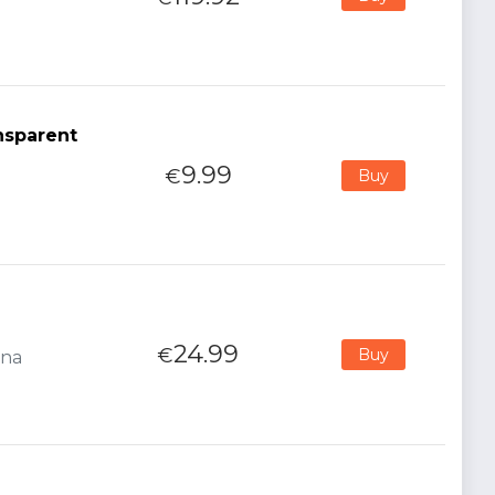
nsparent
9.99
€
Buy
24.99
€
Buy
ana