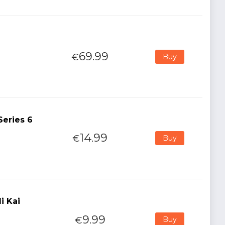
69.99
€
Buy
Series 6
14.99
€
Buy
i Kai
9.99
€
Buy