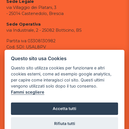
Sede Legale
via Villaggio dei Platani, 3
- 25014 Castenedolo, Brescia
Sede Operativa
via Industriale, 2 - 25082 Botticino, BS
Partita iva 03308130982
Cod. SDI: USAL8PV
CONTATTI
Questo sito usa Cookies
e-mail:
info@powergame.it
Questo sito utilizza cookies per funzionare e altri
tel.: +39 030 376 2377
cookies esterni, come ad esempio google analytics,
tel.: +39 030 336 6259
per capire come interagisci col sito. Questi ultimi
pec:
powergamesrl@legalmail.it
vengono utilizzati solo dopo il tuo consenso.
Fammi scegliere
LINK UTILI
Chi siamo
Informazioni generali
Accetta tutti
Informativa Privacy
Informativa sui cookies
Rifiuta tutti