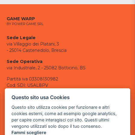
GAME WARP
BY POWER GAME SRL
Sede Legale
via Villaggio dei Platani, 3
- 25014 Castenedolo, Brescia
Sede Operativa
via Industriale, 2 - 25082 Botticino, BS
Partita iva 03308130982
Cod. SDI: USAL8PV
CONTATTI
Questo sito usa Cookies
e-mail:
info@powergame.it
Questo sito utilizza cookies per funzionare e altri
tel.: +39 030 376 2377
cookies esterni, come ad esempio google analytics,
tel.: +39 030 336 6259
per capire come interagisci col sito. Questi ultimi
pec:
powergamesrl@legalmail.it
vengono utilizzati solo dopo il tuo consenso.
Fammi scegliere
LINK UTILI