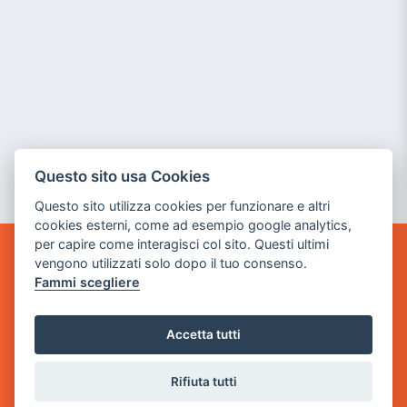
Questo sito usa Cookies
Questo sito utilizza cookies per funzionare e altri
cookies esterni, come ad esempio google analytics,
per capire come interagisci col sito. Questi ultimi
vengono utilizzati solo dopo il tuo consenso.
GAME WARP
Fammi scegliere
BY POWER GAME SRL
Sede Legale
Accetta tutti
via Villaggio dei Platani, 3
- 25014 Castenedolo, Brescia
Rifiuta tutti
Sede Operativa