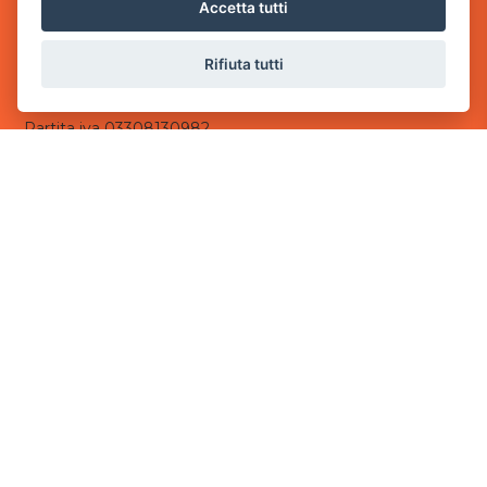
via Villaggio dei Platani, 3
Accetta tutti
- 25014 Castenedolo, Brescia
Rifiuta tutti
Sede Operativa
via Industriale, 2 - 25082 Botticino, BS
Partita iva 03308130982
Cod. SDI: USAL8PV
CONTATTI
e-mail:
info@powergame.it
tel.: +39 030 376 2377
tel.: +39 030 336 6259
pec:
powergamesrl@legalmail.it
LINK UTILI
Chi siamo
Informazioni generali
Informativa Privacy
Informativa sui cookies
©
2026
Power Game srl
- Tutti i diritti sono riservati.