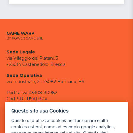
GAME WARP
BY POWER GAME SRL
Sede Legale
via Villaggio dei Platani, 3
- 25014 Castenedolo, Brescia
Sede Operativa
via Industriale, 2 - 25082 Botticino, BS
Partita iva 03308130982
Cod. SDI: USAL8PV
CONTATTI
Questo sito usa Cookies
e-mail:
info@powergame.it
Questo sito utilizza cookies per funzionare e altri
tel.: +39 030 376 2377
cookies esterni, come ad esempio google analytics,
tel.: +39 030 336 6259
per capire come interagisci col sito. Questi ultimi