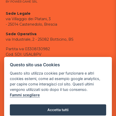
BY POWER GAME SRL
Sede Legale
via Villaggio dei Platani, 3
- 25014 Castenedolo, Brescia
Sede Operativa
via Industriale, 2 - 25082 Botticino, BS
Partita iva 03308130982
Cod. SDI: USAL8PV
CONTATTI
Questo sito usa Cookies
e-mail:
info@powergame.it
Questo sito utilizza cookies per funzionare e altri
tel.: +39 030 376 2377
cookies esterni, come ad esempio google analytics,
tel.: +39 030 336 6259
per capire come interagisci col sito. Questi ultimi
pec:
powergamesrl@legalmail.it
vengono utilizzati solo dopo il tuo consenso.
Fammi scegliere
LINK UTILI
Chi siamo
Informazioni generali
Accetta tutti
Informativa Privacy