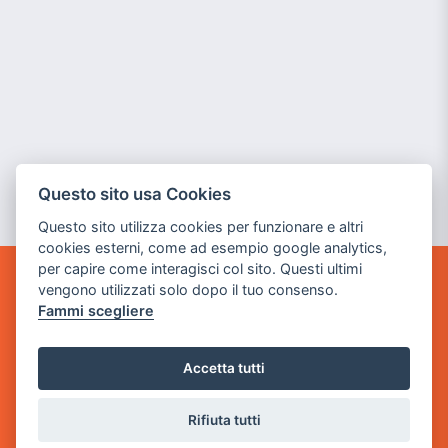
Questo sito usa Cookies
Questo sito utilizza cookies per funzionare e altri
cookies esterni, come ad esempio google analytics,
per capire come interagisci col sito. Questi ultimi
vengono utilizzati solo dopo il tuo consenso.
GAME WARP
Fammi scegliere
BY POWER GAME SRL
Sede Legale
Accetta tutti
via Villaggio dei Platani, 3
- 25014 Castenedolo, Brescia
Rifiuta tutti
Sede Operativa