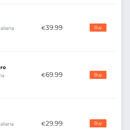
39.99
€
Buy
taliana
uro
69.99
€
Buy
na
29.99
€
Buy
aliana