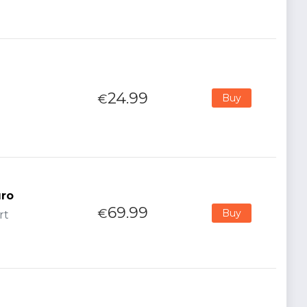
24.99
€
Buy
uro
69.99
€
Buy
rt