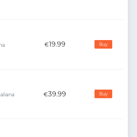
19.99
€
Buy
ana
39.99
€
Buy
aliana