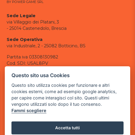
BY POWER GAME SRL
Sede Legale
via Villaggio dei Platani, 3
- 25014 Castenedolo, Brescia
Sede Operativa
via Industriale, 2 - 25082 Botticino, BS
Partita iva 03308130982
Cod. SDI: USAL8PV
CONTATTI
Questo sito usa Cookies
e-mail:
info@powergame.it
Questo sito utilizza cookies per funzionare e altri
tel.: +39 030 376 2377
cookies esterni, come ad esempio google analytics,
tel.: +39 030 336 6259
per capire come interagisci col sito. Questi ultimi
pec:
powergamesrl@legalmail.it
vengono utilizzati solo dopo il tuo consenso.
Fammi scegliere
LINK UTILI
Chi siamo
Informazioni generali
Accetta tutti
Informativa Privacy