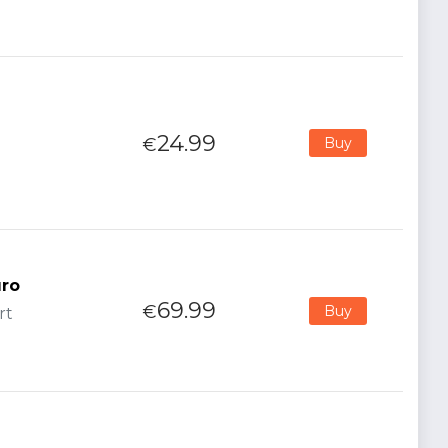
24.99
€
Buy
uro
69.99
€
Buy
rt