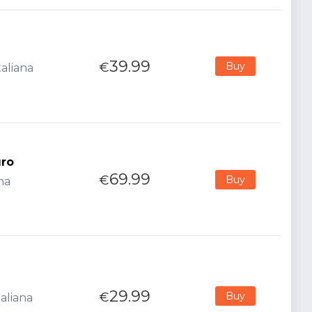
39.99
€
Buy
taliana
uro
69.99
€
Buy
na
29.99
€
Buy
aliana