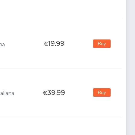
19.99
€
Buy
ana
39.99
€
Buy
aliana