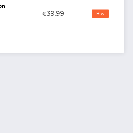
on
39.99
€
Buy