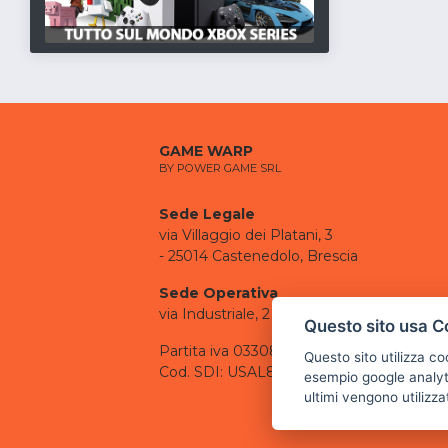
GAME WARP
BY POWER GAME SRL
Sede Legale
via Villaggio dei Platani, 3
- 25014 Castenedolo, Brescia
Sede Operativa
via Industriale, 2 - 25082 Botticino, BS
Questo sito usa C
Partita iva 03308130982
Questo sito utilizza c
Cod. SDI: USAL8PV
esempio google analyti
ultimi vengono utilizza