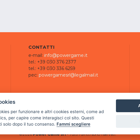
CONTATTI
e-mail:
info@powergame.it
tel.: +39 030 376 2377
tel.: +39 030 336 6259
pec:
powergamesrl@legalmail.it
ookies
A
ookies per funzionare e altri cookies esterni, come ad
cs, per capire come interagisci col sito. Questi
ti solo dopo il tuo consenso.
Fammi scegliere
©
2026
Power Game srl
- Tutti i diritti sono riservati.