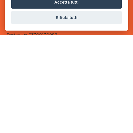
via Villaggio dei Platani, 3
Accetta tutti
- 25014 Castenedolo, Brescia
Rifiuta tutti
Sede Operativa
via Industriale, 2 - 25082 Botticino, BS
Partita iva 03308130982
Cod. SDI: USAL8PV
CONTATTI
e-mail:
info@powergame.it
tel.: +39 030 376 2377
tel.: +39 030 336 6259
pec:
powergamesrl@legalmail.it
LINK UTILI
Chi siamo
Informazioni generali
Informativa Privacy
Informativa sui cookies
©
2026
Power Game srl
- Tutti i diritti sono riservati.