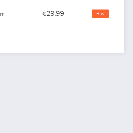
29.99
€
Buy
rt