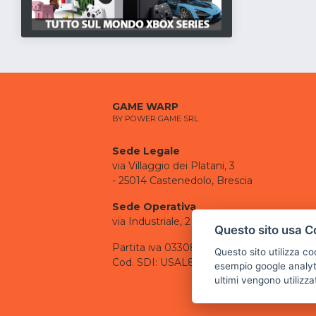
GAME WARP
BY POWER GAME SRL
Sede Legale
via Villaggio dei Platani, 3
- 25014 Castenedolo, Brescia
Sede Operativa
via Industriale, 2 - 25082 Botticino, BS
Questo sito usa C
Partita iva 03308130982
Questo sito utilizza c
Cod. SDI: USAL8PV
esempio google analyti
ultimi vengono utilizza