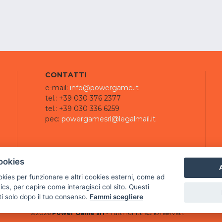
CONTATTI
e-mail:
info@powergame.it
tel.: +39 030 376 2377
tel.: +39 030 336 6259
pec:
powergamesrl@legalmail.it
ookies
A
ookies per funzionare e altri cookies esterni, come ad
cs, per capire come interagisci col sito. Questi
ti solo dopo il tuo consenso.
Fammi scegliere
©
2026
Power Game srl
- Tutti i diritti sono riservati.