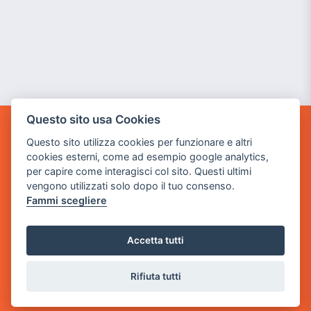
Questo sito usa Cookies
GAME WARP
Questo sito utilizza cookies per funzionare e altri
BY POWER GAME SRL
cookies esterni, come ad esempio google analytics,
per capire come interagisci col sito. Questi ultimi
Sede Legale
vengono utilizzati solo dopo il tuo consenso.
via Villaggio dei Platani, 3
Fammi scegliere
- 25014 Castenedolo, Brescia
Sede Operativa
Accetta tutti
via Industriale, 2 - 25082 Botticino, BS
Rifiuta tutti
Partita iva 03308130982
Cod. SDI: USAL8PV