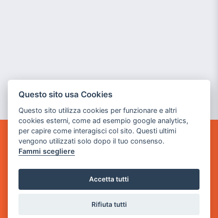
Questo sito usa Cookies
Questo sito utilizza cookies per funzionare e altri
cookies esterni, come ad esempio google analytics,
per capire come interagisci col sito. Questi ultimi
vengono utilizzati solo dopo il tuo consenso.
GAME WARP
Fammi scegliere
BY POWER GAME SRL
Sede Legale
Accetta tutti
via Villaggio dei Platani, 3
- 25014 Castenedolo, Brescia
Rifiuta tutti
Sede Operativa