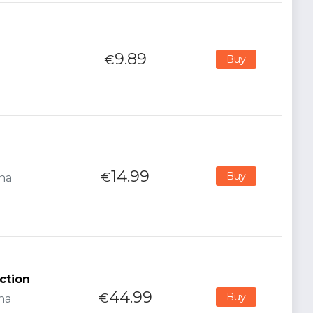
9.89
€
Buy
14.99
€
Buy
ana
ction
44.99
€
Buy
ana