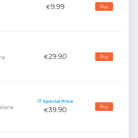
9.99
€
Buy
29.90
€
Buy
na
Special Price
Buy
aliana
39.90
€