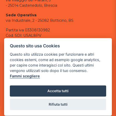
- 25014 Castenedolo, Brescia
Sede Operativa
via Industriale, 2 - 25082 Botticino, BS
Partita iva 03308130982
Cod. SDI: USAL8PV
CONTATTI
Questo sito usa Cookies
e-mail:
info@powergame.it
Questo sito utilizza cookies per funzionare e altri
tel.: +39 030 376 2377
cookies esterni, come ad esempio google analytics,
tel.: +39 030 336 6259
per capire come interagisci col sito. Questi ultimi
pec:
powergamesrl@legalmail.it
vengono utilizzati solo dopo il tuo consenso.
Fammi scegliere
LINK UTILI
Chi siamo
Informazioni generali
Accetta tutti
Informativa Privacy
Informativa sui cookies
Rifiuta tutti
©
2026
Power Game srl
- Tutti i diritti sono riservati.