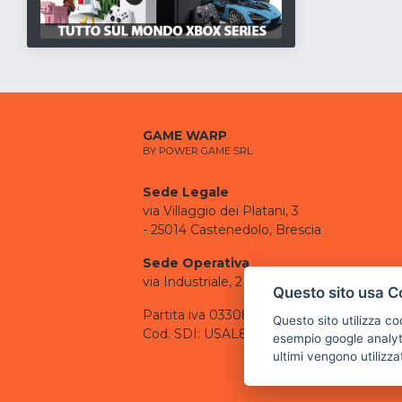
GAME WARP
BY POWER GAME SRL
Sede Legale
via Villaggio dei Platani, 3
- 25014 Castenedolo, Brescia
Sede Operativa
via Industriale, 2 - 25082 Botticino, BS
Questo sito usa C
Partita iva 03308130982
Questo sito utilizza c
Cod. SDI: USAL8PV
esempio google analyti
ultimi vengono utilizza