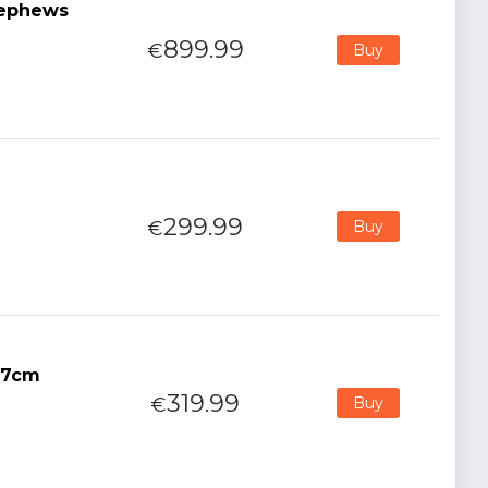
Nephews
899.99
€
Buy
299.99
€
Buy
27cm
319.99
€
Buy