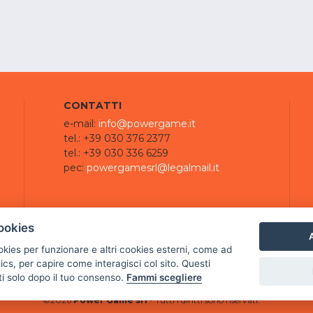
CONTATTI
e-mail:
info@powergame.it
tel.: +39 030 376 2377
tel.: +39 030 336 6259
pec:
powergamesrl@legalmail.it
ookies
A
ookies per funzionare e altri cookies esterni, come ad
cs, per capire come interagisci col sito. Questi
ti solo dopo il tuo consenso.
Fammi scegliere
©
2026
Power Game srl
- Tutti i diritti sono riservati.