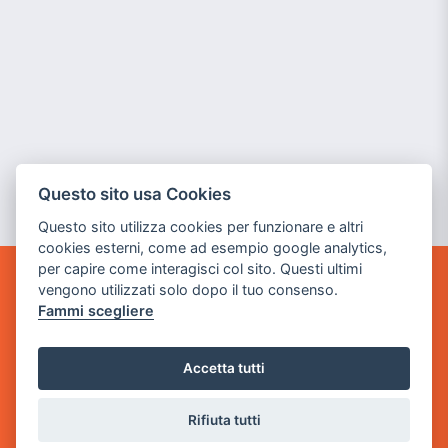
Questo sito usa Cookies
Questo sito utilizza cookies per funzionare e altri
cookies esterni, come ad esempio google analytics,
per capire come interagisci col sito. Questi ultimi
vengono utilizzati solo dopo il tuo consenso.
GAME WARP
Fammi scegliere
BY POWER GAME SRL
Sede Legale
Accetta tutti
via Villaggio dei Platani, 3
- 25014 Castenedolo, Brescia
Rifiuta tutti
Sede Operativa