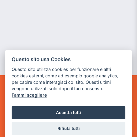
Questo sito usa Cookies
Questo sito utilizza cookies per funzionare e altri
cookies esterni, come ad esempio google analytics,
per capire come interagisci col sito. Questi ultimi
vengono utilizzati solo dopo il tuo consenso.
GAME WARP
Fammi scegliere
BY POWER GAME SRL
Sede Legale
Accetta tutti
via Villaggio dei Platani, 3
- 25014 Castenedolo, Brescia
Rifiuta tutti
Sede Operativa