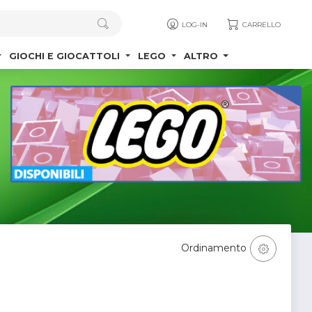
LOG-IN
CARRELLO
GIOCHI E GIOCATTOLI
LEGO
ALTRO
Ordinamento