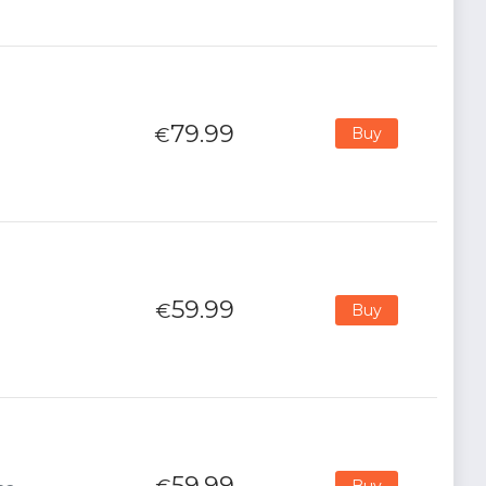
79.99
€
Buy
59.99
€
Buy
59.99
Buy