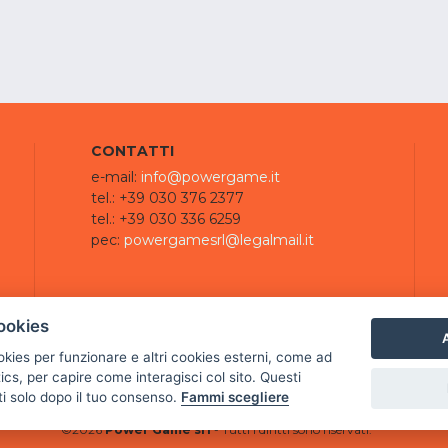
CONTATTI
e-mail:
info@powergame.it
tel.: +39 030 376 2377
tel.: +39 030 336 6259
pec:
powergamesrl@legalmail.it
ookies
A
ookies per funzionare e altri cookies esterni, come ad
cs, per capire come interagisci col sito. Questi
ti solo dopo il tuo consenso.
Fammi scegliere
©
2026
Power Game srl
- Tutti i diritti sono riservati.