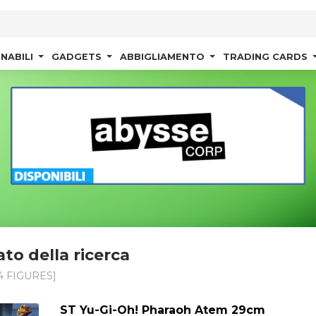
NABILI
GADGETS
ABBIGLIAMENTO
TRADING CARDS
ato della ricerca
4 FIGURES]
ST Yu-Gi-Oh! Pharaoh Atem 29cm