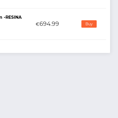
m -RESINA
694.99
€
Buy