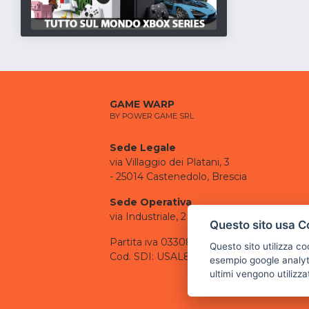
GAME WARP
BY POWER GAME SRL
Sede Legale
via Villaggio dei Platani, 3
- 25014 Castenedolo, Brescia
Sede Operativa
via Industriale, 2 - 25082 Botticino, BS
Questo sito usa C
Partita iva 03308130982
Questo sito utilizza c
Cod. SDI: USAL8PV
esempio google analyti
ultimi vengono utilizza