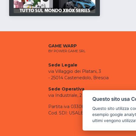
GAME WARP
BY POWER GAME SRL
Sede Legale
via Villaggio dei Platani, 3
- 25014 Castenedolo, Brescia
Sede Operativa
via Industriale, 2 - 25082 Botticino, BS
Questo sito usa C
Partita iva 03308130982
Questo sito utilizza c
Cod. SDI: USAL8PV
esempio google analyti
ultimi vengono utilizza