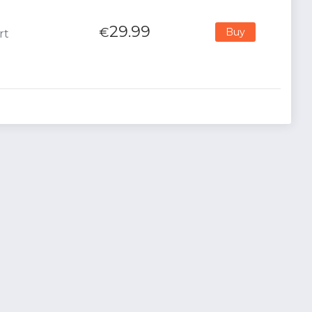
29.99
€
Buy
rt