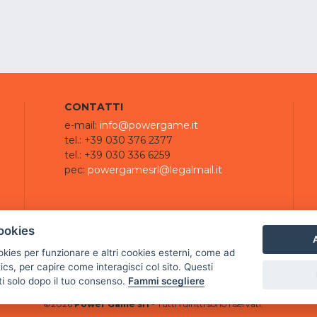
CONTATTI
e-mail:
info@powergame.it
tel.: +39 030 376 2377
tel.: +39 030 336 6259
pec:
powergamesrl@legalmail.it
ookies
A
ookies per funzionare e altri cookies esterni, come ad
cs, per capire come interagisci col sito. Questi
ti solo dopo il tuo consenso.
Fammi scegliere
©
2026
Power Game srl
- Tutti i diritti sono riservati.