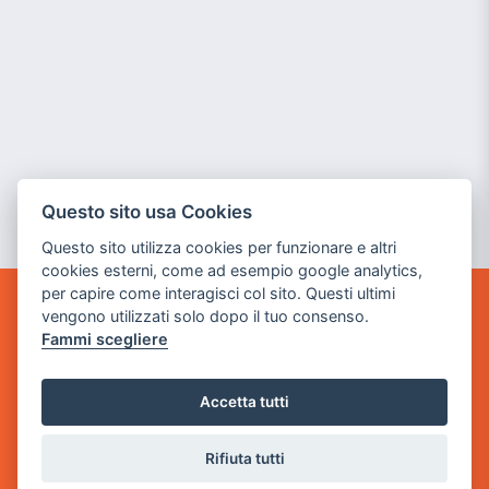
Questo sito usa Cookies
Questo sito utilizza cookies per funzionare e altri
cookies esterni, come ad esempio google analytics,
per capire come interagisci col sito. Questi ultimi
vengono utilizzati solo dopo il tuo consenso.
GAME WARP
Fammi scegliere
BY POWER GAME SRL
Sede Legale
Accetta tutti
via Villaggio dei Platani, 3
- 25014 Castenedolo, Brescia
Rifiuta tutti
Sede Operativa