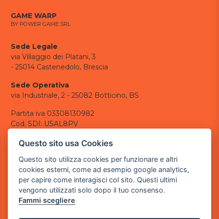
GAME WARP
BY POWER GAME SRL
Sede Legale
via Villaggio dei Platani, 3
- 25014 Castenedolo, Brescia
Sede Operativa
via Industriale, 2 - 25082 Botticino, BS
Partita iva 03308130982
Cod. SDI: USAL8PV
CONTATTI
Questo sito usa Cookies
e-mail:
info@powergame.it
Questo sito utilizza cookies per funzionare e altri
tel.: +39 030 376 2377
cookies esterni, come ad esempio google analytics,
tel.: +39 030 336 6259
per capire come interagisci col sito. Questi ultimi
pec:
powergamesrl@legalmail.it
vengono utilizzati solo dopo il tuo consenso.
Fammi scegliere
LINK UTILI
Chi siamo