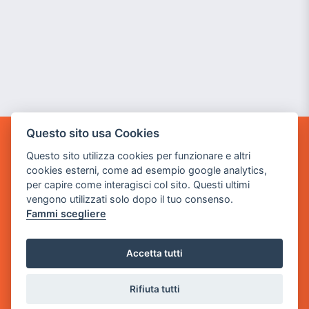
Questo sito usa Cookies
GAME WARP
Questo sito utilizza cookies per funzionare e altri
BY POWER GAME SRL
cookies esterni, come ad esempio google analytics,
per capire come interagisci col sito. Questi ultimi
Sede Legale
vengono utilizzati solo dopo il tuo consenso.
via Villaggio dei Platani, 3
Fammi scegliere
- 25014 Castenedolo, Brescia
Sede Operativa
Accetta tutti
via Industriale, 2 - 25082 Botticino, BS
Partita iva 03308130982
Rifiuta tutti
Cod. SDI: USAL8PV