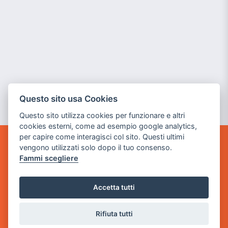
Questo sito usa Cookies
Questo sito utilizza cookies per funzionare e altri
cookies esterni, come ad esempio google analytics,
per capire come interagisci col sito. Questi ultimi
vengono utilizzati solo dopo il tuo consenso.
GAME WARP
Fammi scegliere
BY POWER GAME SRL
Sede Legale
Accetta tutti
via Villaggio dei Platani, 3
- 25014 Castenedolo, Brescia
Rifiuta tutti
Sede Operativa