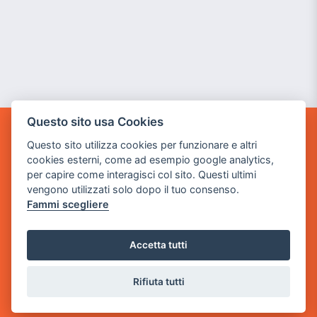
Questo sito usa Cookies
GAME WARP
Questo sito utilizza cookies per funzionare e altri
BY POWER GAME SRL
cookies esterni, come ad esempio google analytics,
per capire come interagisci col sito. Questi ultimi
Sede Legale
vengono utilizzati solo dopo il tuo consenso.
via Villaggio dei Platani, 3
Fammi scegliere
- 25014 Castenedolo, Brescia
Sede Operativa
Accetta tutti
via Industriale, 2 - 25082 Botticino, BS
Rifiuta tutti
Partita iva 03308130982
Cod. SDI: USAL8PV