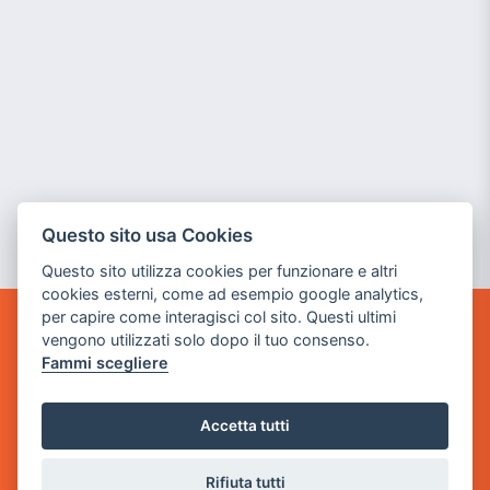
Questo sito usa Cookies
Questo sito utilizza cookies per funzionare e altri
cookies esterni, come ad esempio google analytics,
per capire come interagisci col sito. Questi ultimi
vengono utilizzati solo dopo il tuo consenso.
GAME WARP
BY POWER GAME SRL
Fammi scegliere
Sede Legale
Accetta tutti
via Villaggio dei Platani, 3
- 25014 Castenedolo, Brescia
Rifiuta tutti