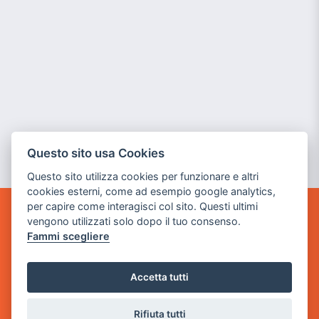
Questo sito usa Cookies
Questo sito utilizza cookies per funzionare e altri
cookies esterni, come ad esempio google analytics,
per capire come interagisci col sito. Questi ultimi
vengono utilizzati solo dopo il tuo consenso.
GAME WARP
BY POWER GAME SRL
Fammi scegliere
Sede Legale
Accetta tutti
via Villaggio dei Platani, 3
- 25014 Castenedolo, Brescia
Rifiuta tutti