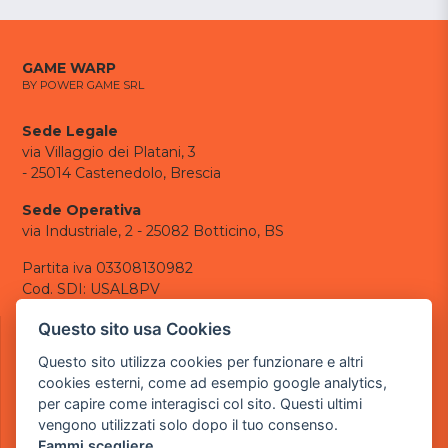
GAME WARP
BY POWER GAME SRL
Sede Legale
via Villaggio dei Platani, 3
- 25014 Castenedolo, Brescia
Sede Operativa
via Industriale, 2 - 25082 Botticino, BS
Partita iva 03308130982
Cod. SDI: USAL8PV
CONTATTI
Questo sito usa Cookies
e-mail:
info@powergame.it
Questo sito utilizza cookies per funzionare e altri
tel.: +39 030 376 2377
cookies esterni, come ad esempio google analytics,
tel.: +39 030 336 6259
per capire come interagisci col sito. Questi ultimi
pec:
powergamesrl@legalmail.it
vengono utilizzati solo dopo il tuo consenso.
Fammi scegliere
LINK UTILI