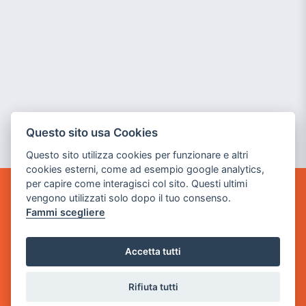
Questo sito usa Cookies
Questo sito utilizza cookies per funzionare e altri
cookies esterni, come ad esempio google analytics,
per capire come interagisci col sito. Questi ultimi
vengono utilizzati solo dopo il tuo consenso.
GAME WARP
Fammi scegliere
BY POWER GAME SRL
Sede Legale
Accetta tutti
via Villaggio dei Platani, 3
- 25014 Castenedolo, Brescia
Rifiuta tutti
Sede Operativa