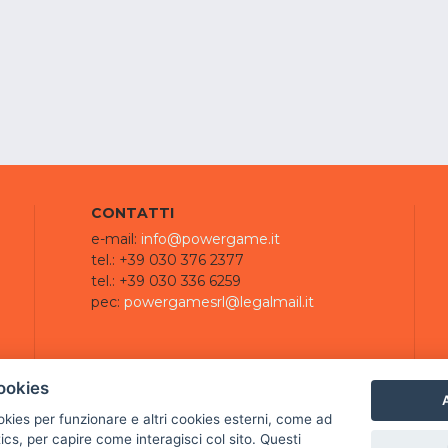
CONTATTI
e-mail:
info@powergame.it
tel.: +39 030 376 2377
tel.: +39 030 336 6259
pec:
powergamesrl@legalmail.it
ookies
A
ookies per funzionare e altri cookies esterni, come ad
cs, per capire come interagisci col sito. Questi