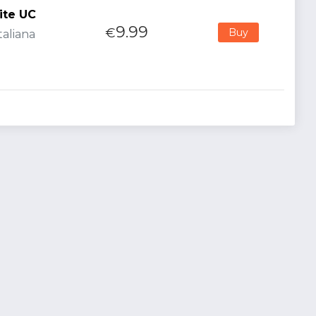
ite UC
9.99
€
Buy
taliana