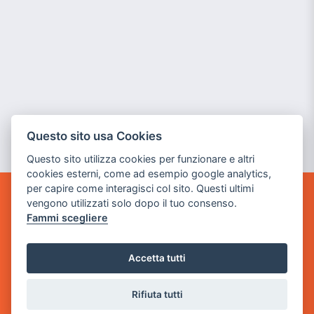
Questo sito usa Cookies
Questo sito utilizza cookies per funzionare e altri
cookies esterni, come ad esempio google analytics,
per capire come interagisci col sito. Questi ultimi
vengono utilizzati solo dopo il tuo consenso.
GAME WARP
Fammi scegliere
BY POWER GAME SRL
Sede Legale
Accetta tutti
via Villaggio dei Platani, 3
- 25014 Castenedolo, Brescia
Rifiuta tutti
Sede Operativa