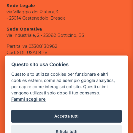
Sede Legale
via Villaggio dei Platani, 3
- 25014 Castenedolo, Brescia
Sede Operativa
via Industriale, 2 - 25082 Botticino, BS
Partita iva 03308130982
Cod. SDI: USAL8PV
CONTATTI
Questo sito usa Cookies
e-mail:
info@powergame.it
Questo sito utilizza cookies per funzionare e altri
tel.: +39 030 376 2377
cookies esterni, come ad esempio google analytics,
tel.: +39 030 336 6259
per capire come interagisci col sito. Questi ultimi
pec:
powergamesrl@legalmail.it
vengono utilizzati solo dopo il tuo consenso.
Fammi scegliere
LINK UTILI
Chi siamo
Informazioni generali
Accetta tutti
Informativa Privacy
Informativa sui cookies
Rifiuta tutti