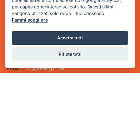
cookies esterni, come ad esempio google analytics,
via Villaggio dei Platani, 3
per capire come interagisci col sito. Questi ultimi
- 25014 Castenedolo, Brescia
vengono utilizzati solo dopo il tuo consenso.
Fammi scegliere
Sede Operativa
via Industriale, 2 - 25082 Botticino, BS
Accetta tutti
Partita iva 03308130982
Cod. SDI: USAL8PV
Rifiuta tutti
CONTATTI
e-mail:
info@powergame.it
tel.: +39 030 376 2377
tel.: +39 030 336 6259
pec:
powergamesrl@legalmail.it
LINK UTILI
Chi siamo
Informazioni generali
Informativa Privacy
Informativa sui cookies