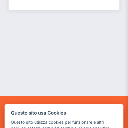
GAME WARP
Questo sito usa Cookies
BY POWER GAME SRL
Questo sito utilizza cookies per funzionare e altri
Sede Legale