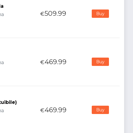
ia
509.99
€
Buy
na
469.99
€
Buy
na
uibile)
469.99
€
Buy
na