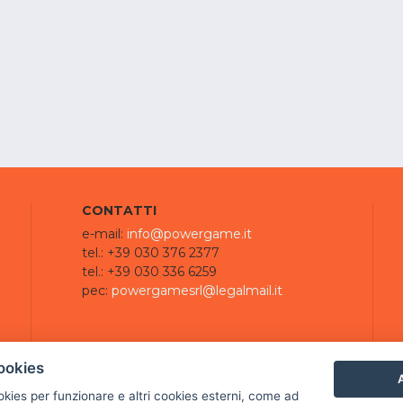
CONTATTI
e-mail:
info@powergame.it
tel.: +39 030 376 2377
tel.: +39 030 336 6259
pec:
powergamesrl@legalmail.it
ookies
A
ookies per funzionare e altri cookies esterni, come ad