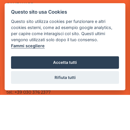
GAME WARP
BY POWER GAME SRL
Questo sito usa Cookies
Questo sito utilizza cookies per funzionare e altri
Sede Legale
cookies esterni, come ad esempio google analytics,
via Villaggio dei Platani, 3
per capire come interagisci col sito. Questi ultimi
- 25014 Castenedolo, Brescia
vengono utilizzati solo dopo il tuo consenso.
Sede Operativa
Fammi scegliere
via Industriale, 2 - 25082 Botticino, BS
Partita iva 03308130982
Accetta tutti
Cod. SDI: USAL8PV
Rifiuta tutti
CONTATTI
e-mail:
info@powergame.it
tel.: +39 030 376 2377
tel.: +39 030 336 6259
pec:
powergamesrl@legalmail.it
LINK UTILI
Chi siamo
Informazioni generali