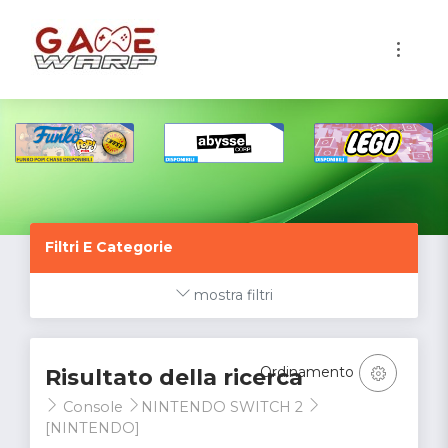
1
Filtri E Categorie
mostra filtri
Ordinamento
Risultato della ricerca
Console
NINTENDO SWITCH 2
[NINTENDO]