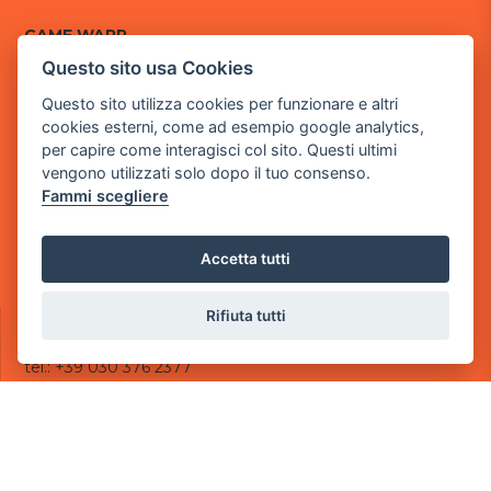
GAME WARP
BY POWER GAME SRL
Questo sito usa Cookies
Questo sito utilizza cookies per funzionare e altri
Sede Legale
cookies esterni, come ad esempio google analytics,
via Villaggio dei Platani, 3
per capire come interagisci col sito. Questi ultimi
- 25014 Castenedolo, Brescia
vengono utilizzati solo dopo il tuo consenso.
Sede Operativa
Fammi scegliere
via Industriale, 2 - 25082 Botticino, BS
Partita iva 03308130982
Accetta tutti
Cod. SDI: USAL8PV
CONTATTI
Rifiuta tutti
e-mail:
info@powergame.it
tel.: +39 030 376 2377
tel.: +39 030 336 6259
pec:
powergamesrl@legalmail.it
LINK UTILI
Chi siamo