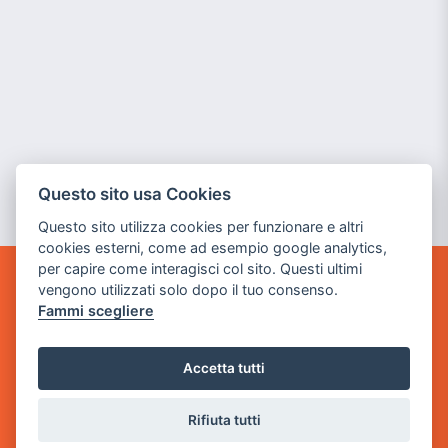
Questo sito usa Cookies
Questo sito utilizza cookies per funzionare e altri
cookies esterni, come ad esempio google analytics,
per capire come interagisci col sito. Questi ultimi
vengono utilizzati solo dopo il tuo consenso.
GAME WARP
Fammi scegliere
BY POWER GAME SRL
Sede Legale
Accetta tutti
via Villaggio dei Platani, 3
- 25014 Castenedolo, Brescia
Rifiuta tutti
Sede Operativa