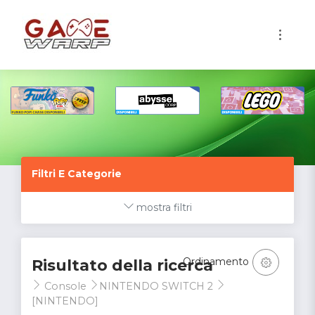
1
Filtri E Categorie
mostra filtri
Ordinamento
Risultato della ricerca
Console
NINTENDO SWITCH 2
[NINTENDO]