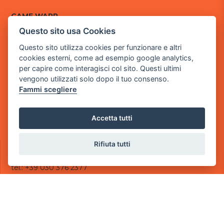
GAME WARP
BY POWER GAME SRL
Questo sito usa Cookies
Questo sito utilizza cookies per funzionare e altri
Sede Legale
cookies esterni, come ad esempio google analytics,
via Villaggio dei Platani, 3
per capire come interagisci col sito. Questi ultimi
- 25014 Castenedolo, Brescia
vengono utilizzati solo dopo il tuo consenso.
Sede Operativa
Fammi scegliere
via Industriale, 2 - 25082 Botticino, BS
Partita iva 03308130982
Accetta tutti
Cod. SDI: USAL8PV
CONTATTI
Rifiuta tutti
e-mail:
info@powergame.it
tel.: +39 030 376 2377
tel.: +39 030 336 6259
pec:
powergamesrl@legalmail.it
LINK UTILI
Chi siamo