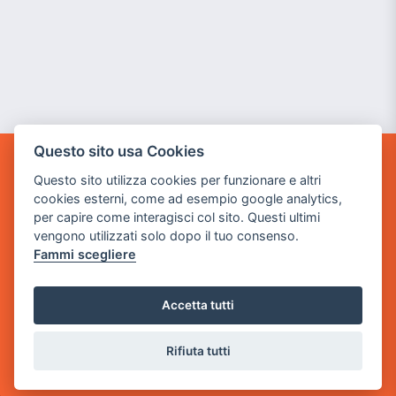
Questo sito usa Cookies
GAME WARP
Questo sito utilizza cookies per funzionare e altri
BY POWER GAME SRL
cookies esterni, come ad esempio google analytics,
per capire come interagisci col sito. Questi ultimi
Sede Legale
vengono utilizzati solo dopo il tuo consenso.
via Villaggio dei Platani, 3
Fammi scegliere
- 25014 Castenedolo, Brescia
Sede Operativa
Accetta tutti
via Industriale, 2 - 25082 Botticino, BS
Rifiuta tutti
Partita iva 03308130982
Cod. SDI: USAL8PV