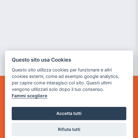
Questo sito usa Cookies
Questo sito utilizza cookies per funzionare e altri
cookies esterni, come ad esempio google analytics,
per capire come interagisci col sito. Questi ultimi
vengono utilizzati solo dopo il tuo consenso.
GAME WARP
Fammi scegliere
BY POWER GAME SRL
Sede Legale
Accetta tutti
via Villaggio dei Platani, 3
- 25014 Castenedolo, Brescia
Rifiuta tutti
Sede Operativa