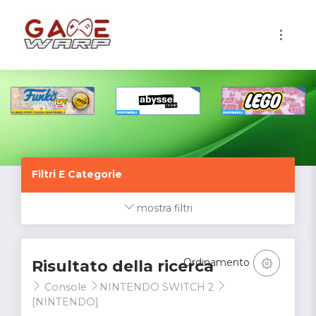
1
Filtri E Categorie
mostra filtri
Ordinamento
Risultato della ricerca
Console
NINTENDO SWITCH 2
[NINTENDO]