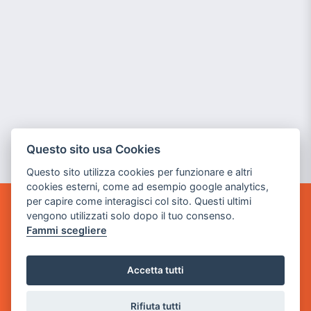
Questo sito usa Cookies
Questo sito utilizza cookies per funzionare e altri
cookies esterni, come ad esempio google analytics,
per capire come interagisci col sito. Questi ultimi
vengono utilizzati solo dopo il tuo consenso.
GAME WARP
BY POWER GAME SRL
Fammi scegliere
Sede Legale
Accetta tutti
via Villaggio dei Platani, 3
- 25014 Castenedolo, Brescia
Rifiuta tutti